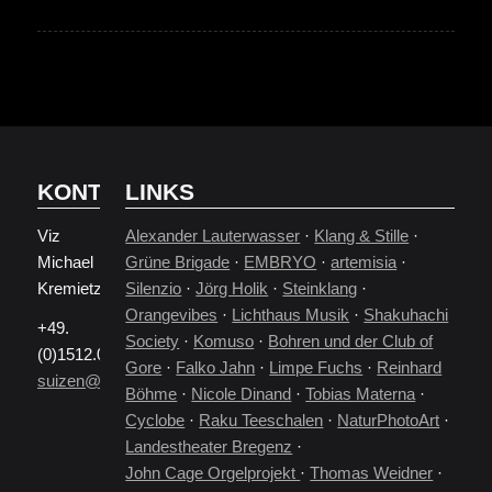
KONTAKT
LINKS
Viz
Alexander Lauterwasser
·
Klang & Stille
·
Michael
Grüne Brigade
·
EMBRYO
·
artemisia
·
Kremietz
Silenzio
·
Jörg Holik
·
Steinklang
·
Orangevibes
·
Lichthaus Musik
·
Shakuhachi
+49.
Society
·
Komuso
·
Bohren und der Club of
(0)1512.0795497
Gore
·
Falko Jahn
·
Limpe Fuchs
·
Reinhard
suizen@gmx.de
Böhme
·
Nicole Dinand
·
Tobias Materna
·
Cyclobe
·
Raku Teeschalen
·
NaturPhotoArt
·
Landestheater Bregenz
·
John Cage Orgelprojekt
·
Thomas Weidner
·