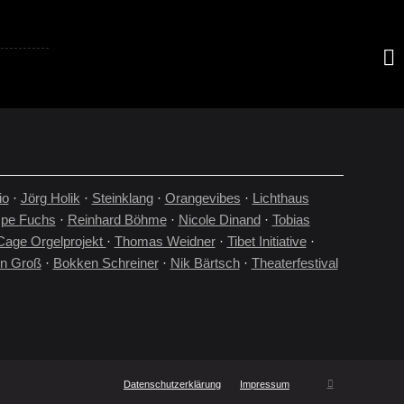
KA
io
·
Jörg Holik
·
Steinklang
·
Orangevibes
·
Lichthaus
pe Fuchs
·
Reinhard Böhme
·
Nicole Dinand
·
Tobias
Cage Orgelprojekt
·
Thomas Weidner
·
Tibet Initiative
·
en Groß
·
Bokken Schreiner
·
Nik Bärtsch
·
Theaterfestival
Datenschutzerklärung
Impressum