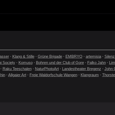
asser
·
Klang & Stille
·
Grüne Brigade
·
EMBRYO
·
artemisia
·
Silenz
i Society
·
Komuso
·
Bohren und der Club of Gore
·
Falko Jahn
·
Lim
·
Raku Teeschalen
·
NaturPhotoArt
·
Landestheater Bregenz
·
John 
hin
·
Allgaier Art
·
Freie Waldorfschule Wangen
·
Klangraum
·
Thorst