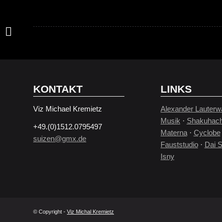
naturTONgedankenSTILLE
KONTAKT
LINKS
Viz Michael Kremietz
Alexander Lauterw
Musik
·
Shakuhach
+49.(0)1512.0795497
Materna
·
Cyclobe
suizen@gmx.de
Fauststudio
·
Dai S
Isny
© Copyright -
Viz Michal Kremietz