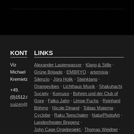
KONTAKT
LINKS
Viz
Alexander Lauterwasser
·
Klang & Stille
·
Michael
Grüne Brigade
·
EMBRYO
·
artemisia
·
Kremietz
Silenzio
·
Jörg Holik
·
Steinklang
·
Orangevibes
·
Lichthaus Musik
·
Shakuhachi
+49.
Society
·
Komuso
·
Bohren und der Club of
(0)1512.0795497
Gore
·
Falko Jahn
·
Limpe Fuchs
·
Reinhard
suizen@gmx.de
Böhme
·
Nicole Dinand
·
Tobias Materna
·
Cyclobe
·
Raku Teeschalen
·
NaturPhotoArt
·
Landestheater Bregenz
·
John Cage Orgelprojekt
·
Thomas Weidner
·