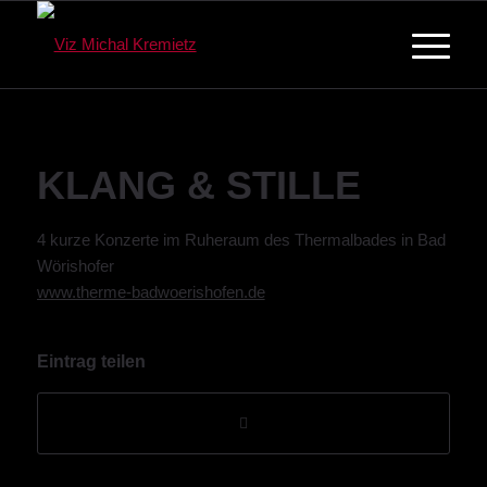
KLANG & STILLE
4 kurze Konzerte im Ruheraum des Thermalbades in Bad
Wörishofer
www.therme-badwoerishofen.de
Eintrag teilen