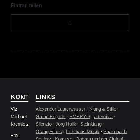
Eintrag teilen
KONTAKT
LINKS
Viz
Alexander Lauterwasser
·
Klang & Stille
·
Michael
Grüne Brigade
·
EMBRYO
·
artemisia
·
Kremietz
Silenzio
·
Jörg Holik
·
Steinklang
·
Orangevibes
·
Lichthaus Musik
·
Shakuhachi
+49.
Society
·
Komuso
·
Bohren und der Club of