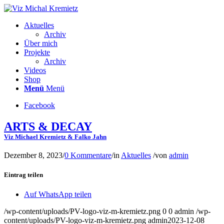
Aktuelles
Archiv
Über mich
Projekte
Archiv
Videos
Shop
Menü
Menü
Facebook
ARTS & DECAY
Viz Michael Kremietz & Falko Jahn
Dezember 8, 2023
/
0 Kommentare
/
in
Aktuelles
/
von
admin
Eintrag teilen
Auf WhatsApp teilen
/wp-content/uploads/PV-logo-viz-m-kremietz.png
0
0
admin
/wp-
content/uploads/PV-logo-viz-m-kremietz.png
admin
2023-12-08