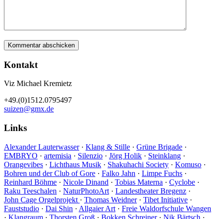
Kontakt
Viz Michael Kremietz
+49.(0)1512.0795497
suizen@gmx.de
Links
Alexander Lauterwasser
·
Klang & Stille
·
Grüne Brigade
·
EMBRYO
·
artemisia
·
Silenzio
·
Jörg Holik
·
Steinklang
·
Orangevibes
·
Lichthaus Musik
·
Shakuhachi Society
·
Komuso
·
Bohren und der Club of Gore
·
Falko Jahn
·
Limpe Fuchs
·
Reinhard Böhme
·
Nicole Dinand
·
Tobias Materna
·
Cyclobe
·
Raku Teeschalen
·
NaturPhotoArt
·
Landestheater Bregenz
·
John Cage Orgelprojekt
·
Thomas Weidner
·
Tibet Initiative
·
Fauststudio
·
Dai Shin
·
Allgaier Art
·
Freie Waldorfschule Wangen
·
Klangraum
·
Thorsten Groß
·
Bokken Schreiner
·
Nik Bärtsch
·