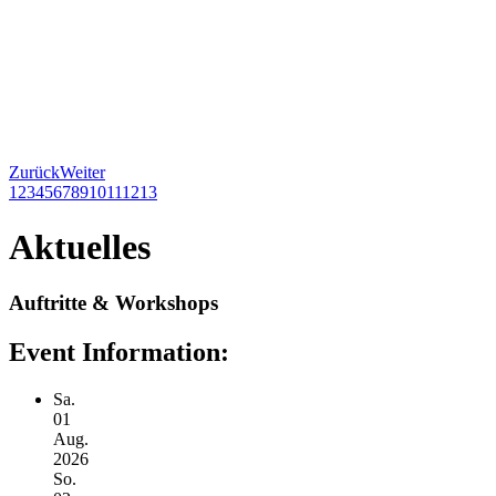
Zurück
Weiter
1
2
3
4
5
6
7
8
9
10
11
12
13
Aktuelles
Auftritte
&
Workshops
Event Information:
Sa.
01
Aug.
2026
So.