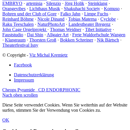
EMBRYO
·
artemisia
·
Silenzio
·
Jörg Holik
·
Steinklang
·
Orangevibes
·
Lichthaus Musik
·
Shakuhachi Society
·
Komuso
·
Bohren und der Club of Gore
·
Falko Jahn
·
Limpe Fuchs
·
Reinhard Böhme
·
Nicole Dinand
·
Tobias Materna
·
Cyclobe
·
Raku Teeschalen
·
NaturPhotoArt
·
Landestheater Bregenz
·
John Cage Orgelprojekt
·
Thomas Weidner
·
Tibet Initiative
·
Fauststudio
·
Dai Shin
·
Allgaier Art
·
Freie Waldorfschule Wangen
·
Klangraum
·
Thorsten Groß
·
Bokken Schreiner
·
Nik Bärtsch
·
Theaterfestival Isny
© Copyright -
Viz Michal Kremietz
Facebook
Datenschutzerklärung
Impressum
Cheops Pyramide
CD ENDORPHONIC
Nach oben scrollen
Diese Seite verwendet Cookies. Wenn Sie weiterhin auf der Website
surfen, stimmen Sie der Verwendung von Cookies zu.
OK